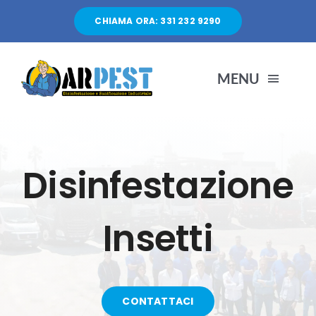
Salta
CHIAMA ORA: 331 232 9290
al
contenuto
MENU
HOME
Disinfestazione
SERVIZI
Insetti
CHI SIAMO
BLOG
CONTATTACI